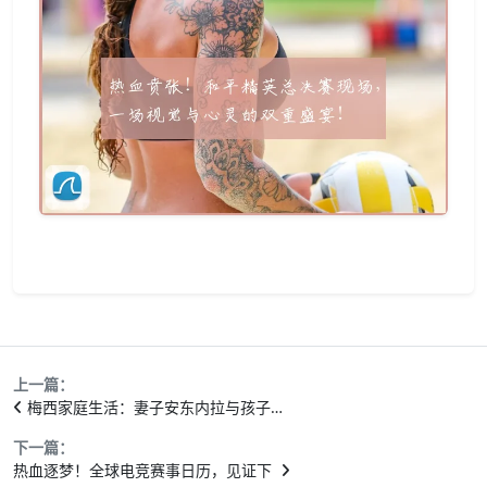
上一篇：
梅西家庭生活：妻子安东内拉与孩子…
下一篇：
热血逐梦！全球电竞赛事日历，见证下