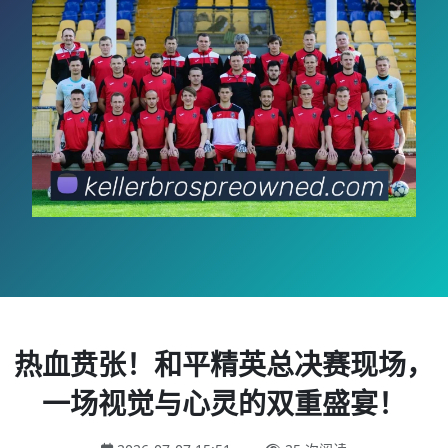
热血贲张！和平精英总决赛现场，
一场视觉与心灵的双重盛宴！