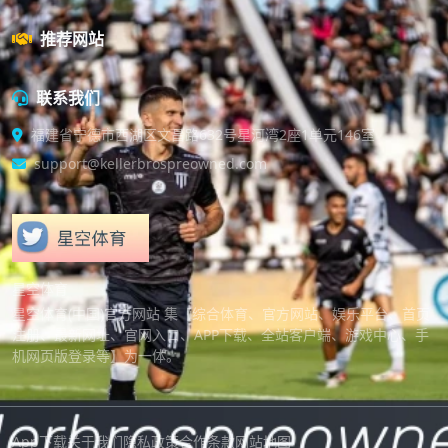
推荐网站
联系我们
福建省宁德市西湖区文昌路632号星河湾2座1单元146室
support@kellerbrospreowned.com
星空体育
星空体育(中国)官方网站 集【综合体育、官方网站、娱乐平台、首页
注册、最新网址、官网入口、APP下载、全站客户端、游戏中心、手
机网页版登录等】为一体。
App下载
关于我们
隐私政策
合作条款
网站地图