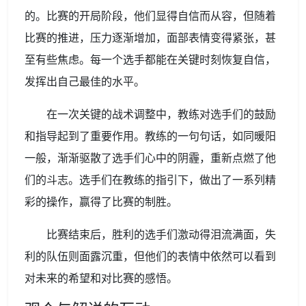
的。比赛的开局阶段，他们显得自信而从容，但随着
比赛的推进，压力逐渐增加，面部表情变得紧张，甚
至有些焦虑。每一个选手都能在关键时刻恢复自信，
发挥出自己最佳的水平。
在一次关键的战术调整中，教练对选手们的鼓励
和指导起到了重要作用。教练的一句句话，如同暖阳
一般，渐渐驱散了选手们心中的阴霾，重新点燃了他
们的斗志。选手们在教练的指引下，做出了一系列精
彩的操作，赢得了比赛的制胜。
比赛结束后，胜利的选手们激动得泪流满面，失
利的队伍则面露沉重，但他们的表情中依然可以看到
对未来的希望和对比赛的感悟。