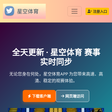
注册入口
全天更新 ·
星空体育
赛事
实时同步
无论您身在何处，
星空体育APP
为您带来高速、高
清、稳定的观赛体验。
下载客户端
网页端访问